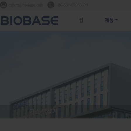


export@biobase.com
+86-531-67965800
집
제품
가스 발생기