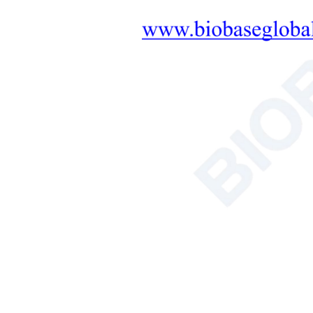
욕조/순환기
혈구계산기
총 유기 탄소 분석기
추천 제품
미국 국립과학재
단(NSF) 인증 2등
급 생물안전 캐비
닛 학사 학
위-2FA2-NA 학사
기타
학위-2FA2-GL
토양 영양 시험기
기타