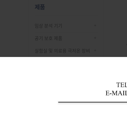
제품
+
임상 분석 기기
+
공기 보호 제품
+
실험실 및 의료용 극저온 장비
+
소독 및 멸균 장비
+
실험실 인큐베이터
최신 
+
건조 오븐
+
원심분리기
+
실험실 분석 장비
+
혈액 은행 기기