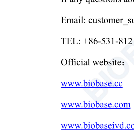
+
실험실 온도 조절 장비
+
기타 실험 장비
신제품
+
재활 제품
신생아 관리 제품
의료 진단 및 치료 장비
실험실 가구 원스톱 솔루션
+
치료 장비
마이크로파 합성
토양, 식물 및 종자 계측기 솔루
션