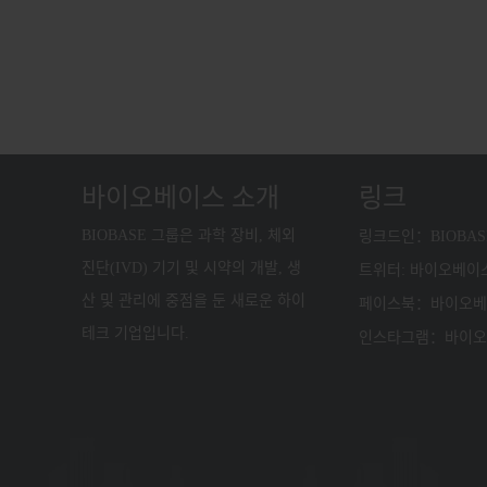
바이오베이스 소개
링크
BIOBASE 그룹은 과학 장비, 체외
링크드인：BIOBASE
진단(IVD) 기기 및 시약의 개발, 생
트위터: 바이오베이
산 및 관리에 중점을 둔 새로운 하이
페이스북：바이오베
테크 기업입니다.
인스타그램：바이오