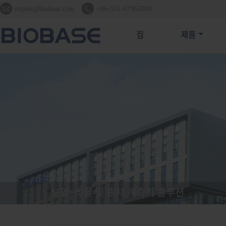


export@biobase.com
+86-531-67965800
집
제품
토양, 식물 및 종자 계측기 솔루션