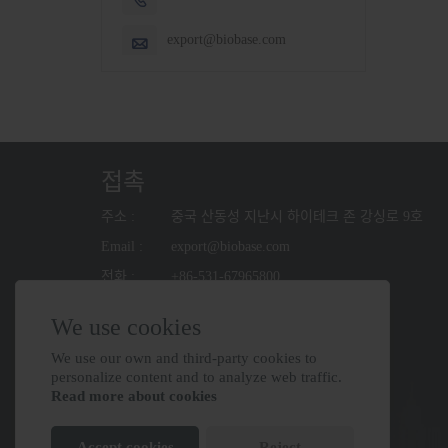
export@biobase.com

접촉
주소 :
중국 산동성 지난시 하이테크 존 강싱로 9호
Email :
export@biobase.com
전화 :
+86-531-67965800
We use cookies
We use our own and third-party cookies to
personalize content and to analyze web traffic.
Read more about cookies
Accept cookies
Reject