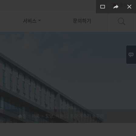
한국어

서비스
문의하기


>
제품
>
토양, 식물 및 종자 계측기 솔루션
홈