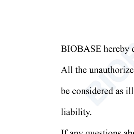
+
광학 기기
+
병리검사실 장비
+
약국 기기
+
바이오 샘플의 전처리
+
액체 처리 기기
+
분자 실험실 장비
제
+
미생물 실험 기기
+
의료기기
+
의료 소모품
+
실험실용 고체 처리 장비