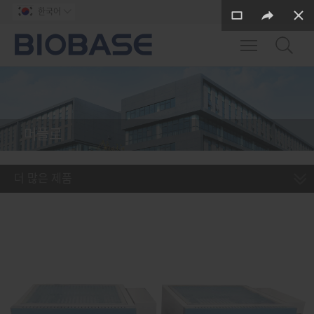
한국어

Toggle main m
머플로
더 많은 제품