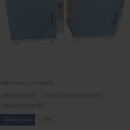
머플러 MX45-13TP(맞춤형)
머플로 제조업체 (중국)
1300c 프로그래밍 가능 피디 머플로 가격
이중층 공기 순환 단열 머플로

Send Email
세부