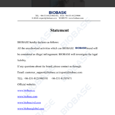
진공 분위기 전기로 7.2L
진공 분위기로
고온 진공로
실험실용 진공 열처리로

Send Email
세부