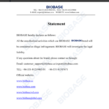
데크 장착형 눈 세척기
특징:
1. 최대 작동 압력: 7bar.
2. 밸브: 역류 방지 밸브, 자동으로 꺼짐.
3. 호스: 길이 1.4m, 스테인리스 스틸 그물이 달린 PVC.
4. 분무기 헤드: 부드러운 고무, 눈 보호를 위한 연수 분
무기.
5. 방진 캡: 피피, 눈 세척기를 작동하면 자동으로 제거됩
니다.
6. 스위치: 손을 비우고 사용하기 편리한 자동 트리거 잠
금 기능.
7. 재질: 고광택 에폭시 파우더가 들어간 견고한 두꺼운
황동으로 화학물질, 자외선, 열에 강합니다.