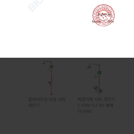
기술적 매개변수:
모델
이더-DM1
패키지 크기(폭*깊이*높이)
270*170
총 중량
1kg
콤비네이션 비상 샤워
벽걸이형 샤워 세안기
세안기
S-WM2 S-CM3 꿰매
다-WM1