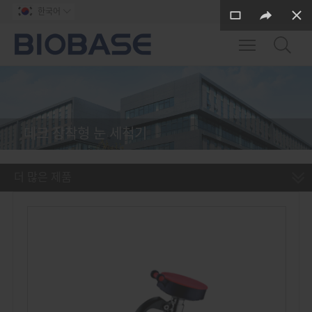
한국어

Toggle main m
데크 장착형 눈 세척기
더 많은 제품