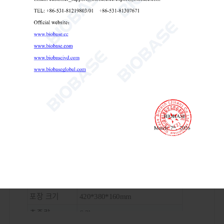
기술적 매개변수:
모델
MS-H1
쉘 소재
탄소강 스프레이
액세서리 재료
알루미늄 합금, 304 스테인리스강
열 밀봉 온도
60~220℃, 조절 가능
씰 폭
10mm
밀봉 방식
수동 누름
입력 전력
300와트
외부 크기
380*320*150mm
전원 공급 장치
AC220V 50/60Hz
순중량
5.5kg
포장 크기
420*380*160mm
총중량
6.2kg