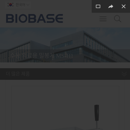
한국어

Toggle main m
수동 의료용 밀봉기 MS-H1
더 많은 제품