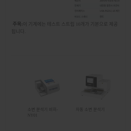
메모리
2000개 이상의 테스트 보고서를 
인쇄기
내장형 열전사 프린터
인터페이스
USB, RS232, LIS 제안
바코드 스캐너
캔트
적용 범위
9, 10, 11, 14 테스트 스트립
주목:
이 기계에는 테스트 스트립 10개가 기본으로 제공
9가지 테스트 스트립: 포도당, 빌리루
됩니다.
10가지 테스트 스트립: 포도당, 빌리
류신
품목
테스트 스트립 11개: GLU, BIL, KET, 
14가지 테스트 스트립: GLU, BIL, KET,
MCA
전원 공급 장치
100~240V, 50/60Hz
외부 크기
261*231*100mm
순중량
2.3kg
포장 크기
341*296*166mm
총중량
2.8kg
소변 분석기 비히-
자동 소변 분석기
NY01