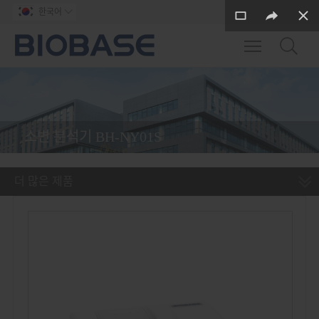
한국어

Toggle main m
소변 분석기 BH-NY01S
더 많은 제품